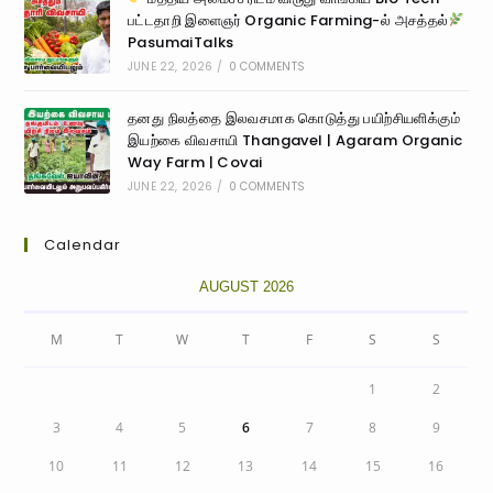
பட்டதாறி இளைஞர் Organic Farming-ல் அசத்தல்
PasumaiTalks
JUNE 22, 2026
/
0 COMMENTS
தனது நிலத்தை இலவசமாக கொடுத்து பயிற்சியளிக்கும்
இயற்கை விவசாயி Thangavel | Agaram Organic
Way Farm | Covai
JUNE 22, 2026
/
0 COMMENTS
Calendar
AUGUST 2026
M
T
W
T
F
S
S
1
2
3
4
5
6
7
8
9
10
11
12
13
14
15
16